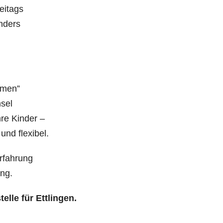
eitags
onders
umen”
nsel
hre Kinder –
 und flexibel.
Erfahrung
ung.
elle für Ettlingen.